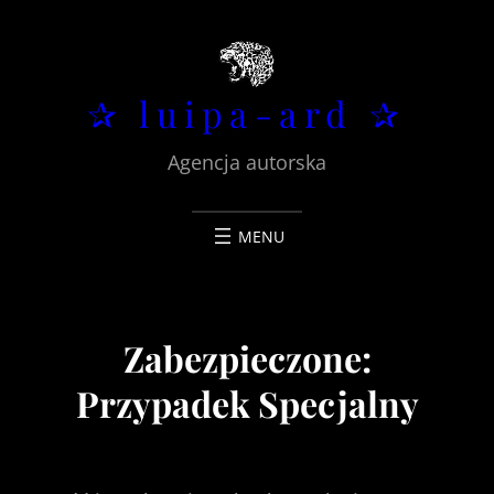
Przejdź
do
treści
✰ luipa-ard ✰
Agencja autorska
Zabezpieczone:
Przypadek Specjalny